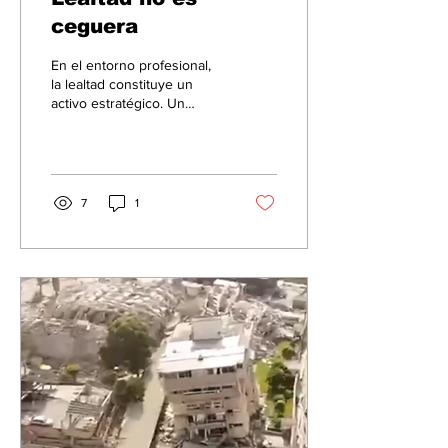
ceguera
En el entorno profesional,
la lealtad constituye un
activo estratégico. Un
equipo donde existe
compromiso bidireccional
entre líderes y
colaboradores fomenta un
ambiente de trabajo
7
1
saludable.