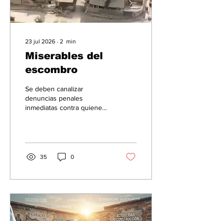
23 jul 2026
∙
2
min
Miserables del
escombro
Se deben canalizar
denuncias penales
inmediatas contra quienes
manipulan los dictámenes
técnicos y cobran vacunas
en medio de la emergencia
nacional.
35
0