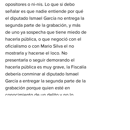
opositores o ni-nis. Lo que si debo 
señalar es que nadie entiende por qué 
el diputado Ismael García no entrega la 
segunda parte de la grabación, y más 
de uno ya sospecha que tiene miedo de 
hacerla pública, o que negoció con el 
oficialismo o con Mario Silva el no 
mostrarla y hacerse el loco. No 
presentarla o seguir demorando el 
hacerla pública es muy grave, la Fiscalía 
debería conminar al diputado Ismael 
García a entregar la segunda parte de la 
grabación porque quien esté en 
conocimiento de un delito y no lo 
denuncia se convierte en encubridor 
del mismo.
- Es tan grave para Maduro como él 
consideró que lo fue el hecho de que 
Santos recibiera a Capriles, sin serlo. La 