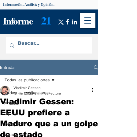
Información, Análisis y Opinión.
21
Informe
Entrada
Todas las publicaciones
Vladimir Gessen
Todas las publicaciones
10 mar 2022
6 min de lectura
Vladimir Gessen:
Análisis
EEUU prefiere a
Opinión
Maduro que a un golpe
Información
de estado
De interés