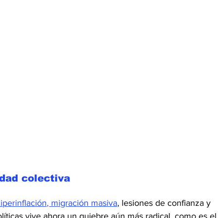
idad colectiva
perinflación
, 
migración masiva
, lesiones de confianza y 
olíticas vive ahora un quiebre aún más radical, como es el