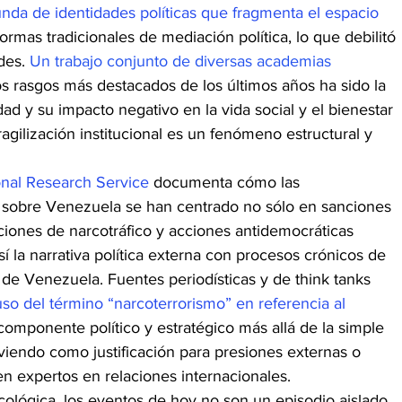
unda de identidades políticas que fragmenta el espacio 
formas tradicionales de mediación política, lo que debilitó 
des. 
Un trabajo conjunto de diversas academias 
os rasgos más destacados de los últimos años ha sido la 
dad y su impacto negativo en la vida social y el bienestar 
agilización institucional es un fenómeno estructural y 
onal Research Service
 documenta cómo las 
sobre Venezuela se han centrado no sólo en sanciones 
ones de narcotráfico y acciones antidemocráticas 
sí la narrativa política externa con procesos crónicos de 
s de Venezuela. Fuentes periodísticas y de think tanks 
so del término “narcoterrorismo” en referencia al 
componente político y estratégico más allá de la simple 
rviendo como justificación para presiones externas o 
n expertos en relaciones internacionales.
icológica, los eventos de hoy no son un episodio aislado, 