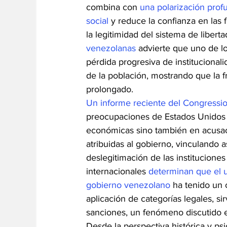
combina con 
una polarización prof
social
 y reduce la confianza en las 
la legitimidad del sistema de liberta
venezolanas
 advierte que uno de l
pérdida progresiva de institucionali
de la población, mostrando que la fr
prolongado.
Un informe reciente del Congressi
preocupaciones de Estados Unidos 
económicas sino también en acusaci
atribuidas al gobierno, vinculando a
deslegitimación de las institucione
internacionales 
determinan que el u
gobierno venezolano
 ha tenido un 
aplicación de categorías legales, si
sanciones, un fenómeno discutido e
Desde la perspectiva histórica y ps