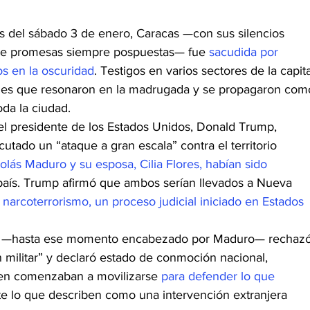
 del sábado 3 de enero, Caracas —con sus silencios 
 de promesas siempre pospuestas— fue 
sacudida por 
os en la oscuridad
. Testigos en varios sectores de la capita
ones que resonaron en la madrugada y se propagaron com
da la ciudad.
l presidente de los Estados Unidos, Donald Trump, 
utado un “ataque a gran escala” contra el territorio 
olás Maduro y su esposa, Cilia Flores, habían sido 
 país. Trump afirmó que ambos serían llevados a Nueva 
narcoterrorismo, un proceso judicial iniciado en Estados 
ta —hasta ese momento encabezado por Maduro— rechazó
ón militar” y declaró estado de conmoción nacional, 
imen comenzaban a movilizarse 
para defender lo que 
te lo que describen como una intervención extranjera 