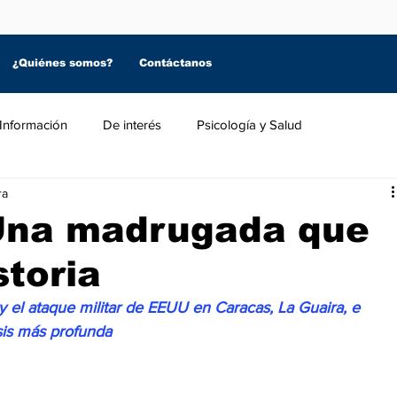
¿Quiénes somos?
Contáctanos
Información
De interés
Psicología y Salud
ra
Una madrugada que
storia
 y el ataque militar de EEUU en Caracas, La Guaira, e 
sis más profunda