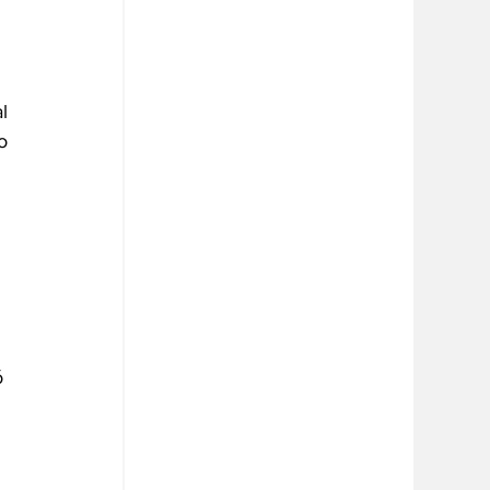
l 
o 
 