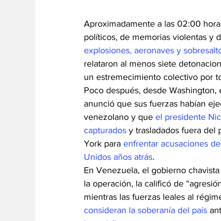
Aproximadamente a las 02:00 horas
políticos, de memorias violentas y
explosiones, aeronaves y sobresalt
relataron al menos siete detonaci
un estremecimiento colectivo por to
Poco después, desde Washington, e
anunció que sus fuerzas habían ejec
venezolano y que 
el presidente Nic
capturados
 y trasladados fuera del
York para 
enfrentar acusaciones de 
Unidos años atrás
.
En Venezuela, el gobierno chavis
la operación, la calificó de “agresi
mientras las fuerzas leales al rég
consideran la soberanía del país
 an