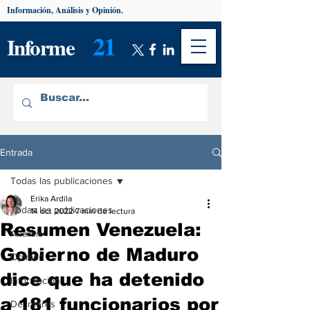
Información, Análisis y Opinión.
21
Informe
Entrada
Todas las publicaciones
Erika Ardila
Todas las publicaciones
14 oct 2022
7 min de lectura
Resumen Venezuela:
Análisis
Gobierno de Maduro
Opinión
dice que ha detenido
Información
a 181 funcionarios por
De interés