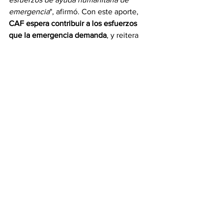
emergencia
", afirmó. Con este aporte, 
CAF espera contribuir a los esfuerzos 
que la emergencia demanda
, y reitera 
su compromiso con el bienestar de los 
habitantes de sus países accionistas.
Embajadores de América 
Latina en Venezuela 
reactivan mecanismo de 
intercambio
Embajadores y jefes de misión de las 
naciones de América Latina y Caribe 
acreditados en Venezuela 
acordaron la 
reactivación de un mecanismo regional 
"de dialogo, concertación e 
intercambio"
, informó la Cancillería en 