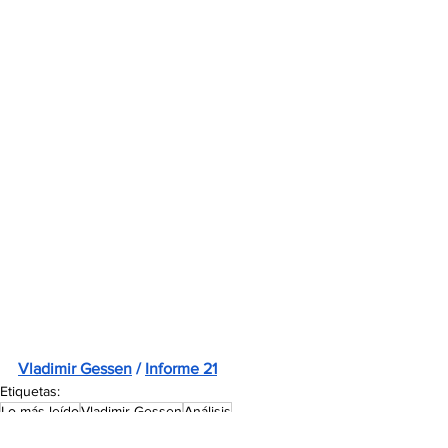
Vladimir Gessen
 / 
Informe 21
Etiquetas:
Lo más leído
Vladimir Gessen
Análisis
Donald Trump