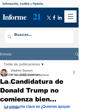
Información, Análisis y Opinión.
21
Informe
Entrada
Todas las publicaciones
Vladimir Gessen
Todas las publicaciones
17 nov 2022
2 min de lectura
La Candidatura de
Análisis
Donald Trump no
Opinión
comienza bien...
Información
La pregunta clave es ¿Quienes apoyan 
De interés