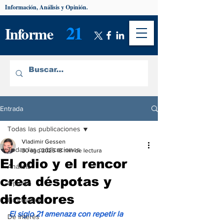
Información, Análisis y Opinión.
21
Informe
Entrada
Todas las publicaciones
Vladimir Gessen
Todas las publicaciones
30 ago 2025
18 min de lectura
El odio y el rencor
Análisis
crea déspotas y
Opinión
dictadores
Información
El siglo 21 amenaza con repetir la 
De interés