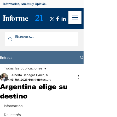
Información, Análisis y Opinión.
21
Informe
Entrada
Todas las publicaciones
Alberto Benegas Lynch, h
Todas las publicaciones
21 oct 2023
6 min de lectura
Argentina elige su
Análisis
destino
Opinión
Información
De interés