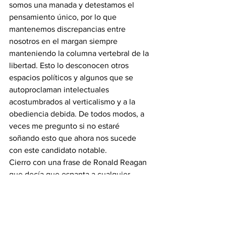
somos una manada y detestamos el 
pensamiento único, por lo que 
mantenemos discrepancias entre 
nosotros en el margan siempre 
manteniendo la columna vertebral de la 
libertad. Esto lo desconocen otros 
espacios políticos y algunos que se 
autoproclaman intelectuales 
acostumbrados al verticalismo y a la 
obediencia debida. De todos modos, a 
veces me pregunto si no estaré 
soñando esto que ahora nos sucede 
con este candidato notable.
Cierro con una frase de Ronald Reagan 
que decía que espanta a cualquier 
persona normal que debe agarrarse 
bien fuerte la billetera y es cuando 
aparece un fulano y dice: “Hola, soy del 
gobierno y vengo a ayudar”. Muchas 