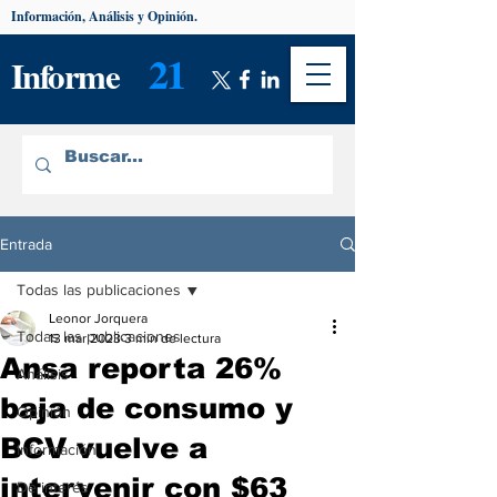
Información, Análisis y Opinión.
21
Informe
Entrada
Todas las publicaciones
Leonor Jorquera
Todas las publicaciones
13 mar 2023
3 min de lectura
Ansa reporta 26%
Análisis
baja de consumo y
Opinión
BCV vuelve a
Información
intervenir con $63
De interés