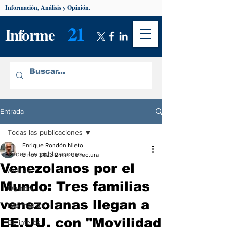
Información, Análisis y Opinión.
21
Informe
Entrada
Todas las publicaciones
Enrique Rondón Nieto
Todas las publicaciones
3 nov 2023
2 min de lectura
Venezolanos por el
Análisis
Mundo: Tres familias
Opinión
venezolanas llegan a
Información
EE.UU. con "Movilidad
De interés