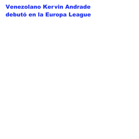
Venezolano Kervin Andrade 
debutó en la Europa League
El joven venezolano 
Kervin Andrade 
debutó en la Europa League
como parte 
de la plantilla de su nuevo equipo el 