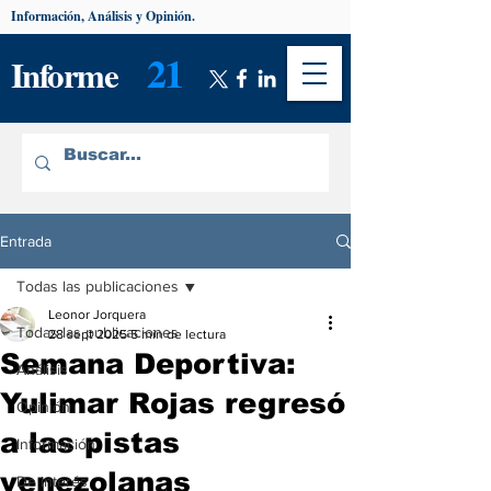
Información, Análisis y Opinión.
21
Informe
Entrada
Todas las publicaciones
Leonor Jorquera
Todas las publicaciones
28 sept 2025
5 min de lectura
Semana Deportiva:
Análisis
Yulimar Rojas regresó
Opinión
a las pistas
Información
venezolanas
De interés