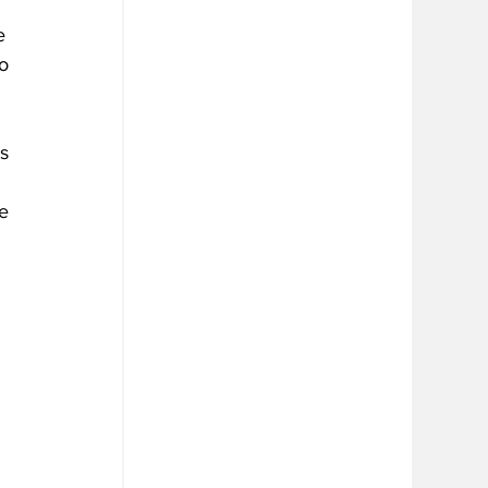
e 
o 
s 
 
e 