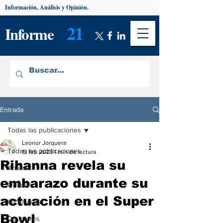
Información, Análisis y Opinión.
21
Informe
Entrada
Todas las publicaciones
Leonor Jorquera
Todas las publicaciones
13 feb 2023
1 min de lectura
Rihanna revela su
Análisis
embarazo durante su
Opinión
actuación en el Super
Información
Bowl
De interés