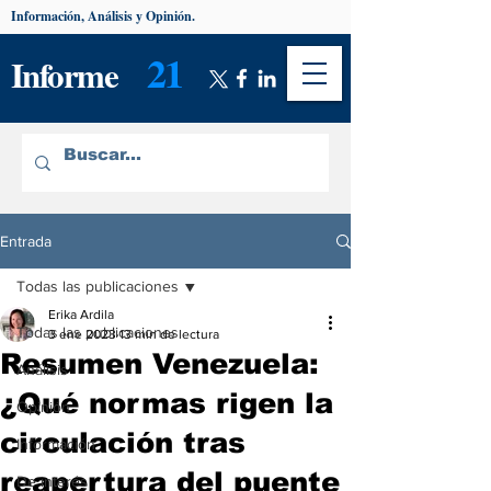
Información, Análisis y Opinión.
21
Informe
Entrada
Todas las publicaciones
Erika Ardila
Todas las publicaciones
3 ene 2023
13 min de lectura
Resumen Venezuela:
Análisis
¿Qué normas rigen la
Opinión
circulación tras
Información
reapertura del puente
De interés