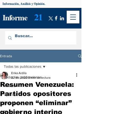
Información, Análisis y Opinión.
21
Informe
Entrada
Todas las publicaciones
Erika Ardila
Todas las publicaciones
22 dic 2022
8 min de lectura
Resumen Venezuela:
Análisis
Partidos opositores
Opinión
proponen “eliminar”
Información
gobierno interino
De interés