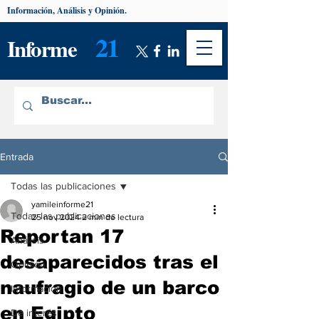
Información, Análisis y Opinión.
21
Informe
Entrada
Todas las publicaciones
yamileinforme21
Todas las publicaciones
25 nov 2024
2 min de lectura
Reportan 17
Análisis
desaparecidos tras el
Opinión
naufragio de un barco
Información
en Egipto
De interés