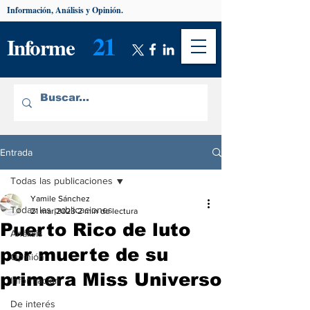
Información, Análisis y Opinión.
21
Informe
Entrada
Todas las publicaciones
Yamile Sánchez
Todas las publicaciones
21 mar 2023
2 min de lectura
Puerto Rico de luto
Análisis
por muerte de su
Opinión
primera Miss Universo
Información
De interés