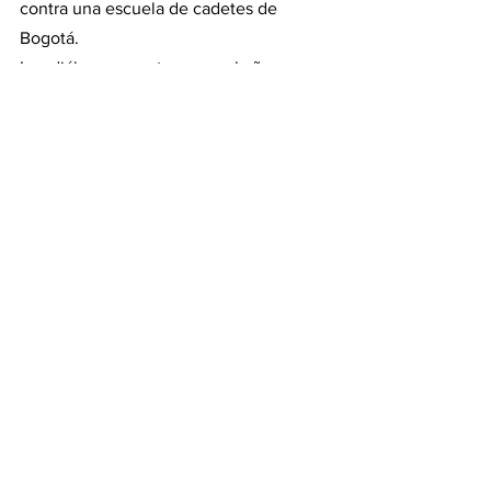
contra una escuela de cadetes de 
Bogotá.
Los diálogos se retomaron el año 
pasado, con la llegada del actual 
mandatario colombiano, Gustavo Petro. 
Información
Ver todo
Entradas recientes