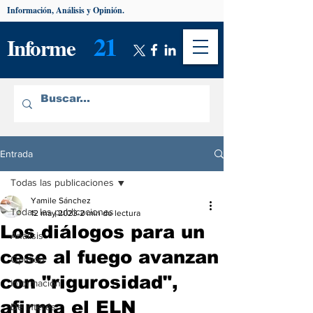
Información, Análisis y Opinión.
21
Informe
Entrada
Todas las publicaciones
Yamile Sánchez
Todas las publicaciones
12 may 2023
2 min de lectura
Los diálogos para un
Análisis
cese al fuego avanzan
Opinión
con "rigurosidad",
Información
afirma el ELN
De interés