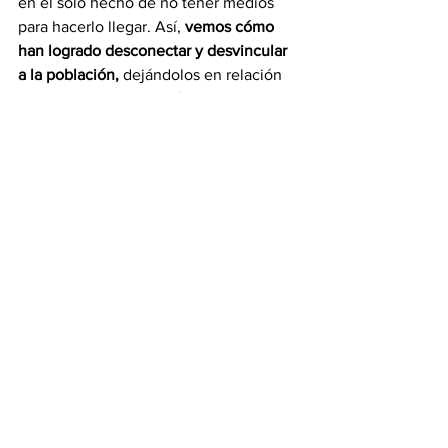
en el sólo hecho de no tener medios 
para hacerlo llegar. Así, 
vemos cómo 
han logrado desconectar y desvincular 
a la población,
 dejándolos en relación 
con un entorno muy mínimo e 
inmediato.
En tal sentido, 
requerimos con urgencia 
establecer y crear redes de contacto, 
discusión y
participación,
 en dónde los ciudadanos 
y la dirigencia pueda encontrarse y 
reflexionar sobre el cómo hacer frente a 
nuestra crisis.
Yelitza Rivero
Opinión