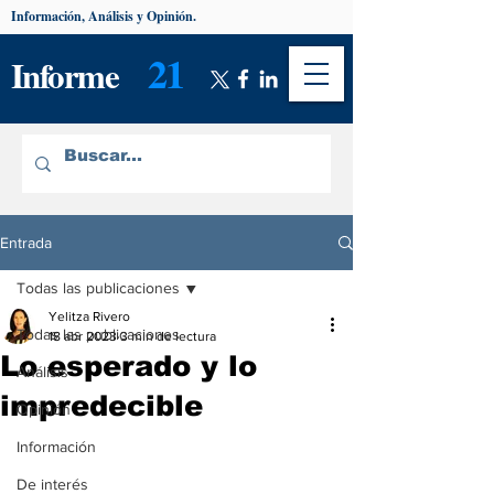
Información, Análisis y Opinión.
21
Informe
Entrada
Todas las publicaciones
Yelitza Rivero
Todas las publicaciones
18 abr 2023
3 min de lectura
Lo esperado y lo
Análisis
impredecible
Opinión
Información
De interés