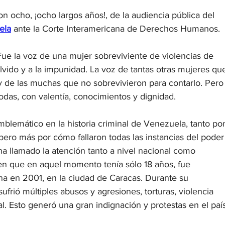
n ocho, ¡ocho largos años!, de la audiencia pública del 
ela
 ante la Corte Interamericana de Derechos Humanos.
Fue la voz de una mujer sobreviviente de violencias de 
olvido y a la impunidad. La voz de tantas otras mujeres qu
y de las muchas que no sobrevivieron para contarlo. Pero
todas, con valentía, conocimientos y dignidad.
blemático en la historia criminal de Venezuela, tanto por
ero más por cómo fallaron todas las instancias del poder
o ha llamado la atención tanto a nivel nacional como 
ven que en aquel momento tenía sólo 18 años, fue 
na en 2001, en la ciudad de Caracas. Durante su 
sufrió múltiples abusos y agresiones,
 t
orturas, violencia 
ual. Esto generó una gran indignación y protestas en el país