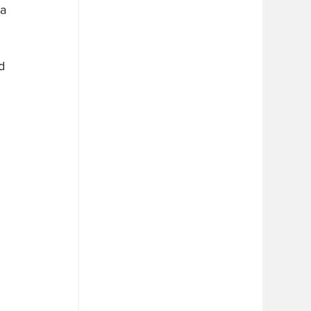
a 
d 
 