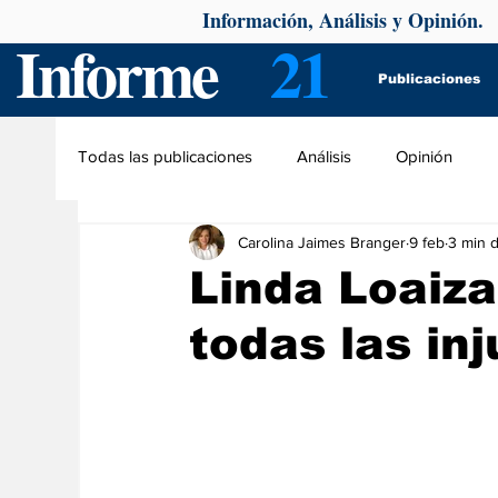
Información, Análisis y Opinión.
Informe
21
Publicaciones
Todas las publicaciones
Análisis
Opinión
Carolina Jaimes Branger
9 feb
3 min d
Linda Loaiza
todas las inj