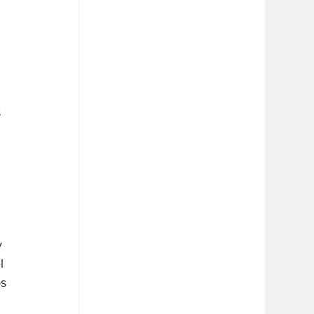
 
 
 
 
y 
l 
s 