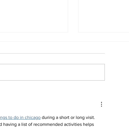
 somos un
El retiro de la 
agnónstico, somos un
Penal Internaci
mino
crimen de lesa
humanidad
ings to do in chicago
 during a short or long visit. 
nd having a list of recommended activities helps 