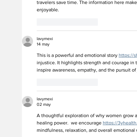
travelers save time. The information here make
enjoyable.
Me gusta
Reaccionar
lavymexi
14 may
This is a powerful and emotional story 
https://
injustice. It highlights strength and courage in 
inspire awareness, empathy, and the pursuit of 
Me gusta
Reaccionar
lavymexi
02 may
A thoughtful exploration of why women grow a
healing power.  we encourage 
https://3yhealt
mindfulness, relaxation, and overall emotional 