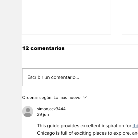
12 comentarios
Escribir un comentario...
Vacaciones: una
No
Ordenar según:
Lo más nuevo
oportunidad para
di
ejercitar la mente de
ca
simonjack3444
los niños
29 jun
This guide provides excellent inspiration for 
th
Chicago is full of exciting places to explore, a