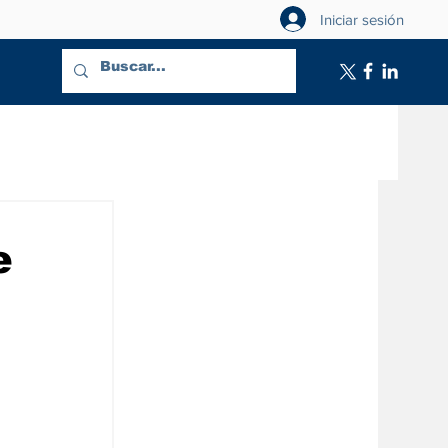
Iniciar sesión
e
a