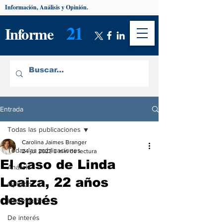
Información, Análisis y Opinión.
21
Informe
Entrada
Todas las publicaciones
Carolina Jaimes Branger
Todas las publicaciones
24 jul 2023
3 min de lectura
El caso de Linda
Análisis
Loaiza, 22 años
Opinión
después
Información
De interés