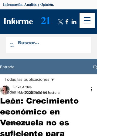
Información, Análisis y Opinión.
21
Informe
Entrada
Todas las publicaciones
Erika Ardila
Todas las publicaciones
14 nov 2022
1 min de lectura
León: Crecimiento
Análisis
económico en
Opinión
Venezuela no es
Información
suficiente para
De interés