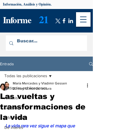
Información, Análisis y Opinión.
21
Informe
Entrada
Todas las publicaciones
María Mercedes y Vladimir Gessen
Todas las publicaciones
20 may
13 min de lectura
Las vueltas y
Análisis
transformaciones de
Opinión
la vida
Información
La vida rara vez sigue el mapa que 
De interés