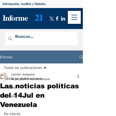
Información, Análisis y Opinión.
21
Informe
Entrada
Todas las publicaciones
Leonor Jorquera
Todas las publicaciones
14 jul 2025
3 min de lectura
Las noticias políticas
Análisis
del 14Jul en
Opinión
Venezuela
Información
De interés