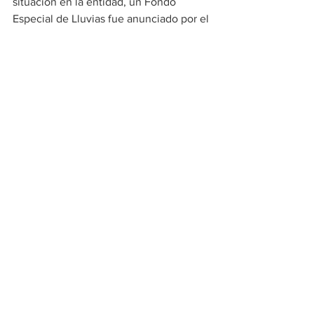
situación en la entidad, un Fondo 
Especial de Lluvias fue anunciado por el 
mandatario, quien destacó que será 
para apoyar a todos los productores del 
campo que hayan perdido sus siembras 
a causa de las fuertes lluvias.
"Sequemos, abramos la trocha y a 
sembrar otra vez, porque no habrá 
pérdidas otra vez", enfatizó el jefe de 
Estado, exhortando a mantener la 
"calma, cordura, nervios de acero y 
máxima acción y unión popular, militar, 
policial, porque la victoria nos 
pertenece".
Un llamado global
Maduro reveló esta semana que 