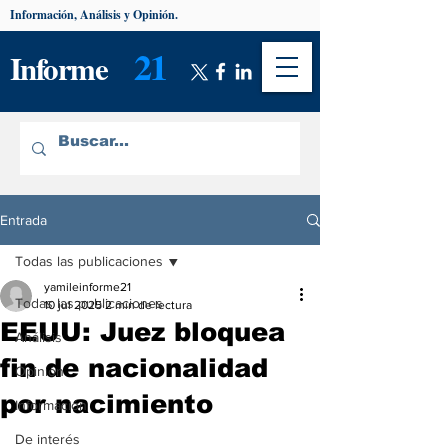
Información, Análisis y Opinión.
21
Informe
Entrada
Todas las publicaciones
yamileinforme21
Todas las publicaciones
10 jul 2025
2 min de lectura
EEUU: Juez bloquea
Análisis
fin de nacionalidad
Opinión
por nacimiento
Información
De interés