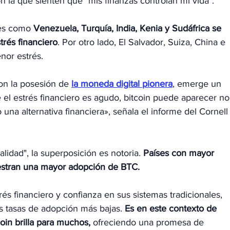
n la que sienten que "mis finanzas controlan mi vida".
es como 
Venezuela, Turquía, India, Kenia y Sudáfrica se 
trés financiero
. Por otro lado, El Salvador, Suiza, China e 
nor estrés.
n la posesión de 
la moneda digital pionera
, emerge un 
e el estrés financiero es agudo, bitcoin puede aparecer no
una alternativa financiera», señala el informe del Cornell
alidad", la superposición es notoria. 
Países con mayor 
stran una mayor adopción de BTC.
és financiero y confianza en sus sistemas tradicionales, 
as tasas de adopción más bajas. 
Es en este contexto de 
oin brilla para muchos,
 ofreciendo una promesa de 