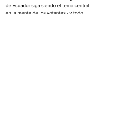
de Ecuador siga siendo el tema central 
en la mente de los votantes - y todo 
indica que lo será en los próximos dos 
meses-, 
Noboa lleva las de ganar. Eso 
sería una buena noticia para quienes 
apoyan la democracia
, y la lucha contra 
el populismo y la corrupción en todo el 
continente.
Andrés Oppenheimer
 / 
elnuevoherald.com
Información
Análisis