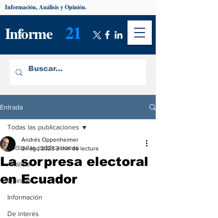
Información, Análisis y Opinión.
21
Informe
Entrada
Todas las publicaciones
Andrés Oppenheimer
Todas las publicaciones
24 ago 2023
3 min de lectura
La sorpresa electoral
Análisis
en Ecuador
Opinión
Información
De interés