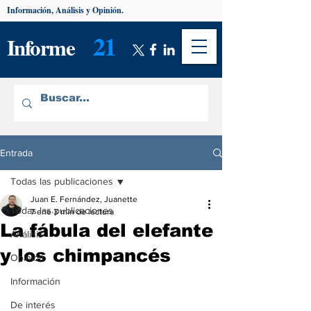
Información, Análisis y Opinión.
21
Informe
Entrada
Todas las publicaciones
Juan E. Fernández, Juanette
Todas las publicaciones
7 ene
3 min de lectura
La fábula del elefante
Análisis
y los chimpancés
Opinión
Información
De interés