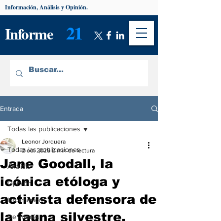
Información, Análisis y Opinión.
21
Informe
Entrada
Todas las publicaciones
Leonor Jorquera
Todas las publicaciones
2 oct 2025
2 min de lectura
Jane Goodall, la
Análisis
icónica etóloga y
Opinión
activista defensora de
Información
la fauna silvestre,
De interés