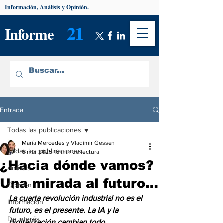
Información, Análisis y Opinión.
21
Informe
Entrada
Todas las publicaciones
María Mercedes y Vladimir Gessen
Todas las publicaciones
6 mar 2025
16 min de lectura
¿Hacia dónde vamos?
Análisis
Una mirada al futuro…
Opinión
La cuarta revolución industrial no es el 
Información
futuro, es el presente. La IA y la 
De interés
digitalización cambian todo 