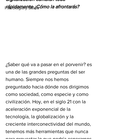
rápidamente ¿Cómo la afrontarás?  
Psicología y Salud
¿Saber qué va a pasar en el porvenir? es 
una de las grandes preguntas del ser 
humano. Siempre nos hemos 
preguntado hacia dónde nos dirigimos 
como sociedad, como especie y como 
civilización. Hoy, en el siglo 21 con la 
aceleración exponencial de la 
tecnología, la globalización y la 
creciente interconectividad del mundo, 
tenemos más herramientas que nunca 
para proyectar lo que podría esperarnos 