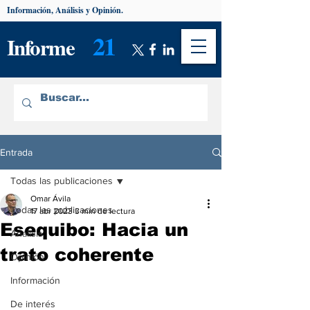
Información, Análisis y Opinión.
21
Informe
Entrada
Todas las publicaciones
Omar Ávila
Todas las publicaciones
17 abr 2023
3 min de lectura
Esequibo: Hacia un
Análisis
trato coherente
Opinión
Información
De interés