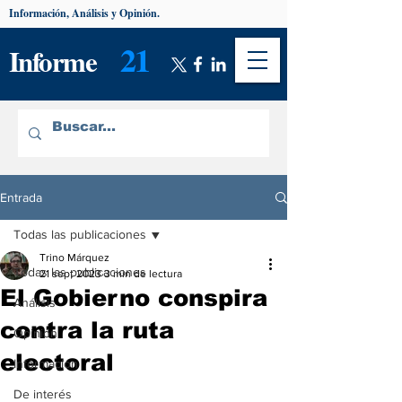
Información, Análisis y Opinión.
21
Informe
Entrada
Todas las publicaciones
Trino Márquez
Todas las publicaciones
21 sept 2023
3 min de lectura
El Gobierno conspira
Análisis
contra la ruta
Opinión
electoral
Información
De interés