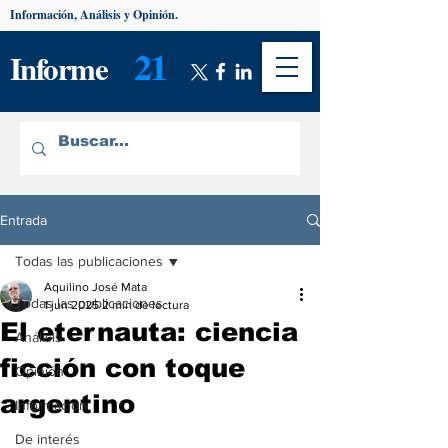
Información, Análisis y Opinión.
21
Informe
Entrada
Todas las publicaciones
Aquilino José Mata
Todas las publicaciones
1 jun 2025
2 min de lectura
El eternauta: ciencia
Análisis
ficción con toque
Opinión
argentino
Información
De interés