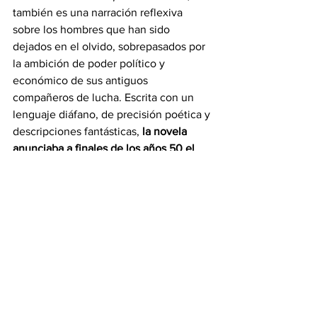
también es una narración reflexiva 
sobre los hombres que han sido 
dejados en el olvido, sobrepasados por 
la ambición de poder político y 
económico de sus antiguos 
compañeros de lucha. Escrita con un 
lenguaje diáfano, de precisión poética y 
descripciones fantásticas, 
la novela 
anunciaba a finales de los años 50 el 
estilo de escritura de García Márquez
, 
quien años después culminaría su obra 
maestra: 
Cien años de soledad.
https://www.youtube.com/watch?
v=T6FMU9iUDNE