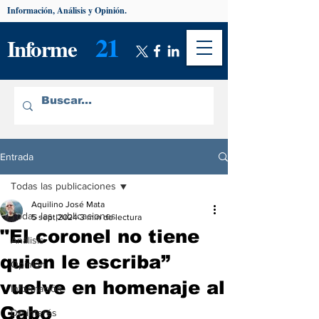
Información, Análisis y Opinión.
21
Informe
Entrada
Todas las publicaciones
Aquilino José Mata
Todas las publicaciones
5 sept 2024
3 min de lectura
"El coronel no tiene
Análisis
quien le escriba”
Opinión
vuelve en homenaje al
Información
Gabo
De interés