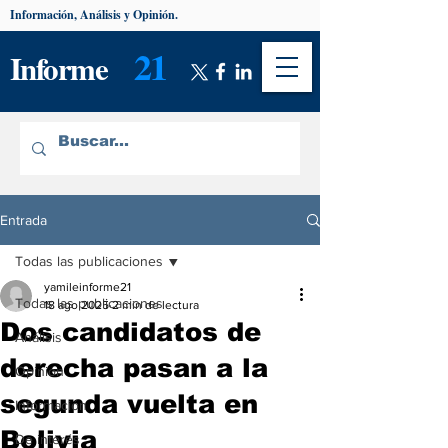
Información, Análisis y Opinión.
21
Informe
Entrada
Todas las publicaciones
yamileinforme21
Todas las publicaciones
18 ago 2025
2 min de lectura
Dos candidatos de
Análisis
derecha pasan a la
Opinión
segunda vuelta en
Información
Bolivia
De interés