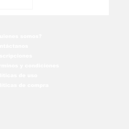
zar de
n olvidar
9 aún
uienes somos?
ntáctanos
scripciones
rminos y condiciones
líticas de uso
lítica
s de compra