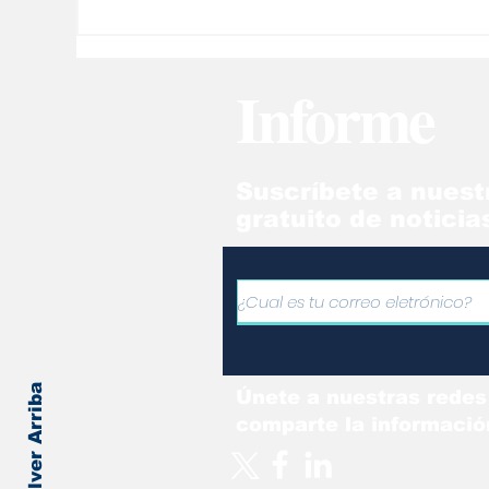
Tecnología del cine al
Sa
servicio de la ciencia
ve
mi
Informe
Suscríbete a nuest
gratuito de noticia
Volver Arriba
Únete a nuestras redes
comparte la informació