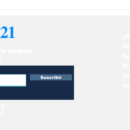
bías que... reír 100
Claves para go
ces equivale a 15
buena salud, si
nutos de ejercicio
que la Covid-1
21
amenaza
¿Q
Co
ro boletín
Su
s
Te
Po
Suscribir
Po
 y
n