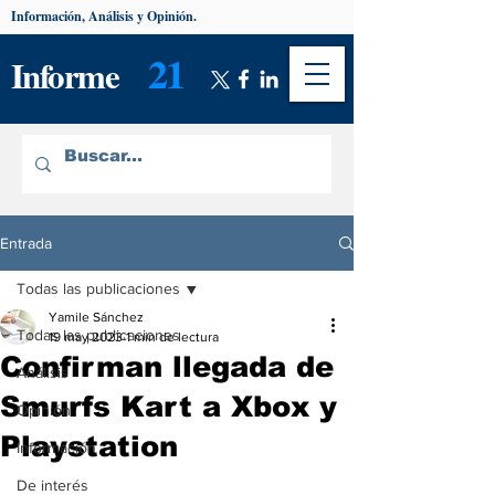
Información, Análisis y Opinión.
21
Informe
Entrada
Todas las publicaciones
Yamile Sánchez
Todas las publicaciones
19 may 2023
1 min de lectura
Confirman llegada de
Análisis
Smurfs Kart a Xbox y
Opinión
Playstation
Información
De interés