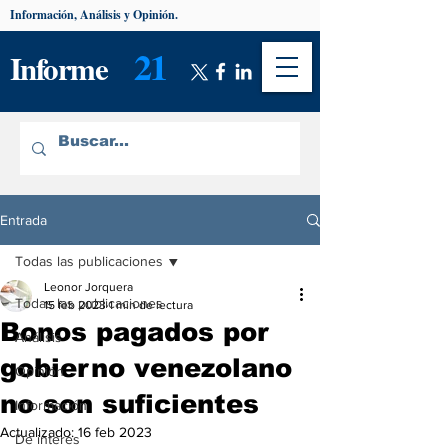
Información, Análisis y Opinión.
21
Informe
Entrada
Todas las publicaciones
Leonor Jorquera
Todas las publicaciones
15 feb 2023
1 min de lectura
Bonos pagados por
Análisis
gobierno venezolano
Opinión
no son suficientes
Información
Actualizado:
16 feb 2023
De interés