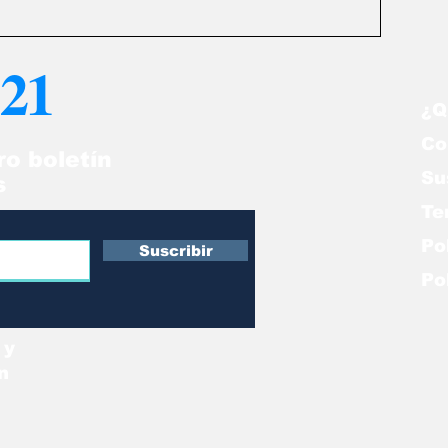
21
¿Q
Co
ro boletín
Su
s
Te
Po
Suscribir
Po
 y
n