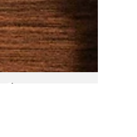
Maria Mercedes y Vladimir Gessen
5 sept 2025
22 min de lectura
¿Verdades y
mentiras en los
libros sagrados?