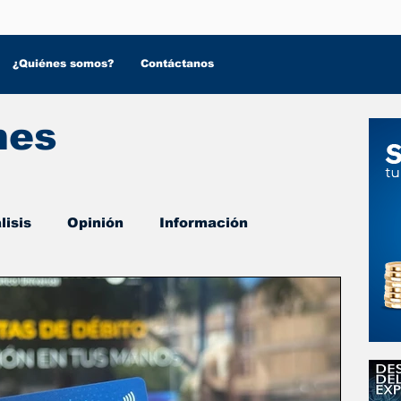
¿Quiénes somos?
Contáctanos
nes
lisis
Opinión
Información
 Salud