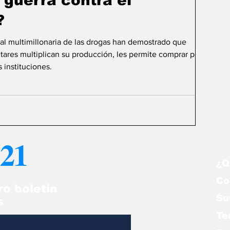
 guerra contra el
?
nal multimillonaria de las drogas han demostrado que
tares multiplican su producción, les permite comprar países,
 instituciones.
21
¿Q
Co
ro boletín
Su
s
Te