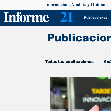
Información, Análisis y Opinión.
Informe
21
Publicaciones
Publicacio
Todas las publicaciones
Aná
De interés
Psicología y