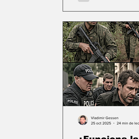
las aprobaciones de product
clientes jurídicos, lo que re
Vladimir Gessen
25 oct 2025
24 min de lec