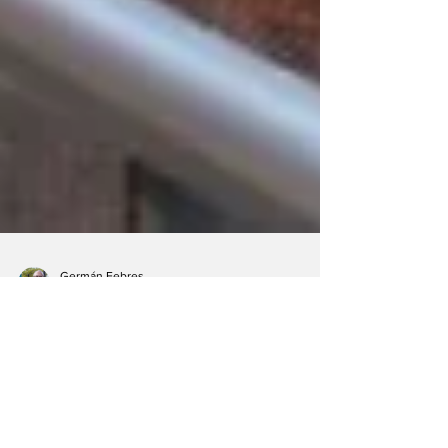
Germán Febres
21 nov 2022
1 min de lectura
Se realiza Congreso
por los 25 años de
CAVECECO