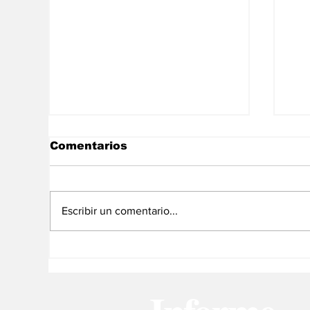
Comentarios
Escribir un comentario...
WhatsApp probará una
Wh
forma de castigar a
la
quienes insisten sin
co
respuesta
mo