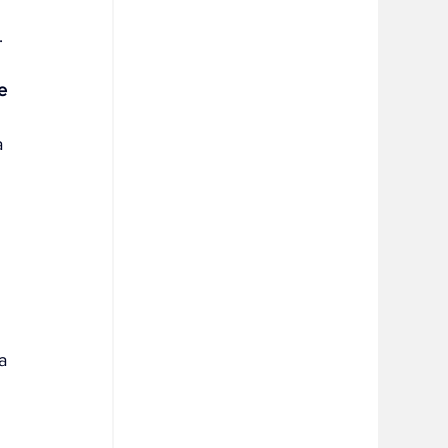
 
.
e 
 
a 
a 
 