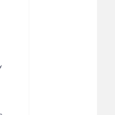
y 
 
o 