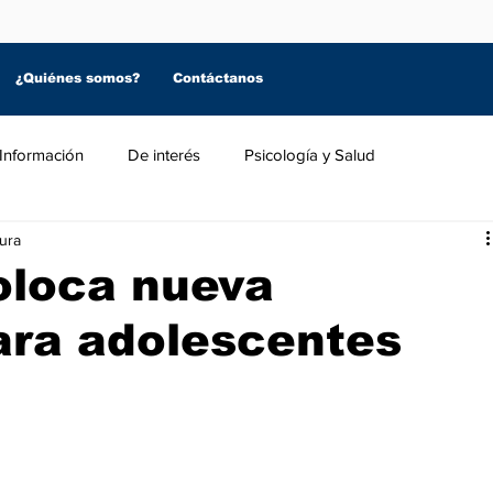
¿Quiénes somos?
Contáctanos
Información
De interés
Psicología y Salud
tura
loca nueva
ara adolescentes