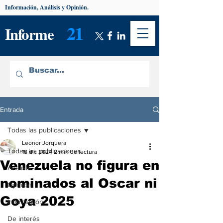
Información, Análisis y Opinión.
21
Informe
Entrada
Todas las publicaciones
Leonor Jorquera
Todas las publicaciones
18 dic 2024
2 min de lectura
Venezuela no figura en
Análisis
nominados al Oscar ni
Opinión
Goya 2025
Información
De interés