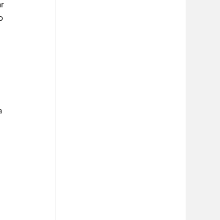
r 
o 
 
 
a 