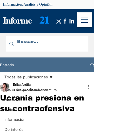
Información, Análisis y Opinión.
21
Informe
Entrada
Todas las publicaciones
Erika Ardila
Todas las publicaciones
3 oct 2022
2 min de lectura
Ucrania presiona en
Análisis
su contraofensiva
Opinión
Información
De interés