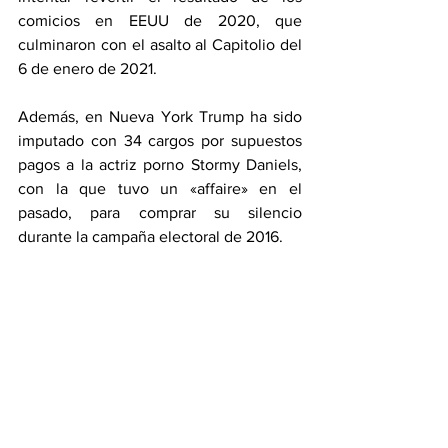
comicios en EEUU de 2020, que 
culminaron con el asalto al Capitolio del 
6 de enero de 2021.
Además, en Nueva York Trump ha sido 
imputado con 34 cargos por supuestos 
pagos a la actriz porno Stormy Daniels, 
con la que tuvo un «affaire» en el 
pasado, para comprar su silencio 
durante la campaña electoral de 2016.
Y la otra causa penal es en Florida, 
donde está acusado de 40 cargos por 
sustraer ilegalmente y mantener en su 
mansión de Mar-a-Lago documentos 
clasificados que sacó de la Casa Blanca.
Información