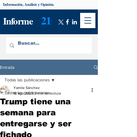
Información, Análisis y Opinión.
21
Informe
Entrada
Todas las publicaciones
Yamile Sánchez
Todas las publicaciones
18 ago 2023
3 min de lectura
Trump tiene una
Análisis
semana para
Opinión
entregarse y ser
Información
fichado
De interés