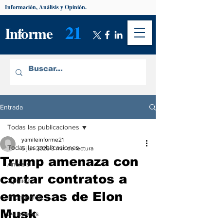
Información, Análisis y Opinión.
21
Informe
Entrada
Todas las publicaciones
yamileinforme21
Todas las publicaciones
5 jun 2025
3 min de lectura
Trump amenaza con
Análisis
cortar contratos a
Opinión
empresas de Elon
Información
Musk
De interés