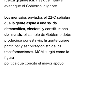
fuerza gigantesca. Hay que intentar 
evitar que el Gobierno la ignore.
Los mensajes enviados el 22-O señalan 
que 
la gente aspira a una salida 
democrática, electoral y constitucional 
de la crisis
; el cambio de Gobierno debe 
producirse por esta vía; la gente quiere 
participar y ser protagonista de las 
transformaciones. MCM surgió como la 
figura
política que concita el mayor apoyo 
nacional. 
Esos mensajes no podrán ser 
opacados ni por la absurda campaña por 
el referendo sobre Guyana.
Maduro no debe refugiarse en la 
Fiscalía y en el TSJ para aplicar 
Terrorismo de Estado contra sus 