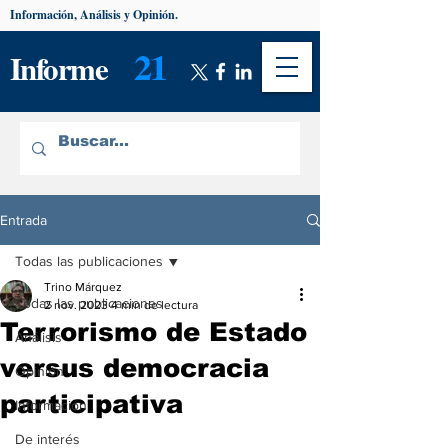
Información, Análisis y Opinión.
21
Informe
Entrada
Todas las publicaciones
Trino Márquez
Todas las publicaciones
2 nov. 2023
4 min de lectura
Terrorismo de Estado
Análisis
versus democracia
Opinión
participativa
Información
De interés