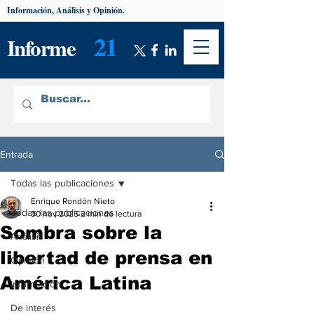
Información, Análisis y Opinión.
21
Informe
Entrada
Todas las publicaciones
Enrique Rondón Nieto
Todas las publicaciones
30 nov 2025
2 min de lectura
Sombra sobre la
Análisis
libertad de prensa en
Opinión
América Latina
Información
De interés