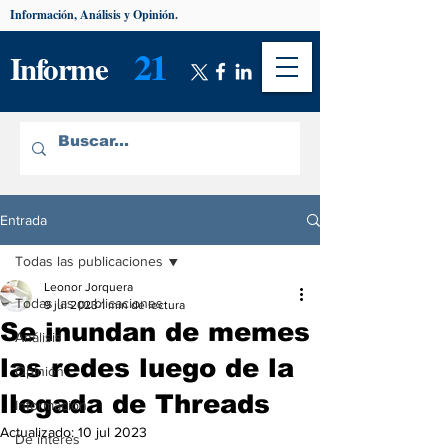
Información, Análisis y Opinión.
21
Informe
Entrada
Todas las publicaciones
Leonor Jorquera
Todas las publicaciones
9 jul 2023
1 min de lectura
Se inundan de memes
Análisis
las redes luego de la
Opinión
llegada de Threads
Información
Actualizado:
10 jul 2023
De interés